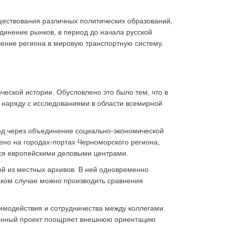
уществования различных политических образований,
динение рынков, в период до начала русской
чение региона в мировую транспортную систему.
еской истории. Обусловлено это было тем, что в
 наряду с исследованиями в области всемирной
од через объединение социально-экономической
ено на городах-портах Черноморского региона,
ся европейскими деловыми центрами.
й из местных архивов. В ней одновременно
аком случае можно производить сравнения
имодействия и сотрудничества между коллегами
 Данный проект поощряет внешнюю ориентацию