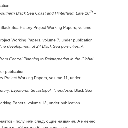
cation
th
Southern Black Sea Coast and Hinterland, Late 18
–
,
Black Sea History Project Working Papers, volume
Project Working Papers, volume 7, under publication
The development of 24 Black Sea port-cities. A
rom Central Planning to Reintegration in the Global
er publication
ry Project Working Papers, volume 11, under
entury. Evpatoria, Sevastopol, Theodosia
, Black Sea
Working Papers, volume 13, under publication
онавтов» получили следующие названия. А именно:
 Третья - «Золотое Руно» данные о