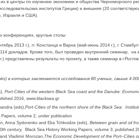
их в центры по изучению экономики и общества Черноморского рег
 и исследовательских институтов Греции) и внешняя (20 соответств
и, Израиля и США).
х конференциях, круглые столы
рь 2013 г.), гг. Констанца и Варна (май-июнь 2014 г.), г. Стамбул 
14 докладов. Кроме того, был проведен внутренний семинар, на 
г.) представлены результаты по проекту, а также семинар в г.Ростов
oks) в которых заключаются исследования 80 ученых, свыше 4.00
s),
Port-Cities of the western Black Sea coast and the Danube: Economi
blished 2016, www.blacksea.gr
handra (eds),
Port-Cities of the northern shore of the Black Sea: Insti
 Papers, volume 2, under publication
yman, Anna Sydorenko and Eka Tchkoidze (eds),
Between grain and oil fro
0th century,
Black Sea History Working Papers, volume 3, published 2
v and Vladimir Morozan,
The Economic Development of the Port–Cities of