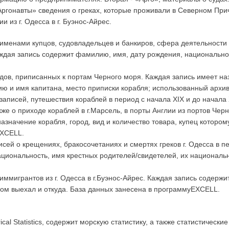
Аргонавты» сведения о греках, которые проживали в Северном Прич
из г. Одесса в г. Буэнос-Айрес.
 именами купцов, судовладельцев и банкиров, сфера деятельности
Каждая запись содержит фамилию, имя, дату рождения, национальн
дов, приписанных к портам Черного моря. Каждая запись имеет на
ию и имя капитана, место приписки корабля; использованный архив
 записей, путешествия кораблей в период с начала XIX и до начал
акже о приходе кораблей в г.Марсель, в порты Англии из портов Чер
назначение корабля, город, вид и количество товара, купец которо
EXCELL.
сей о крещениях, бракосочетаниях и смертях греков г. Одесса в п
циональность, имя крестных родителей/свидетелей, их национальн
иммигрантов из г. Одесса в г.Буэнос-Айрес. Каждая запись содерж
ором выехал и откуда. База данных занесена в программуEXCELL.
ical Statistics, содержит морскую статистику, а также статистическ