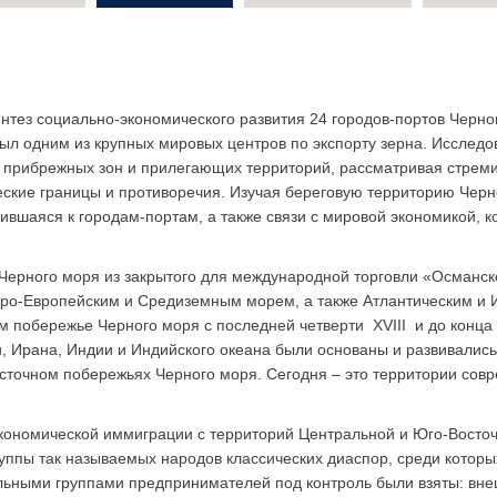
интез социально-экономического развития 24 городов-портов Черн
был одним из крупных мировых центров по экспорту зерна. Исследо
их прибрежных зон и прилегающих территорий, рассматривая стреми
еские границы и противоречия. Изучая береговую территорию Чер
ившаяся к городам-портам, а также связи с мировой экономикой, 
ия Черного моря из закрытого для международной торговли «Османс
ро-Европейским и Средиземным морем, а также Атлантическим и 
ом побережье Черного моря с последней четверти XVIII и до конца 
, Ирана, Индии и Индийского океана были основаны и развивались
сточном побережьях Черного моря. Сегодня – это территории совр
кономической иммиграции с территорий Центральной и Юго-Восточ
уппы так называемых народов классических диаспор, среди которых
ьными группами предпринимателей под контроль были взяты: внешн