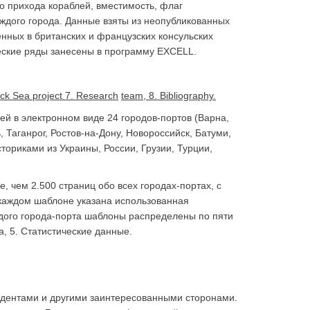
о прихода кораблей, вместимость, флаг
ждого города. Данные взяты из неопубликованных
енных в британских и французских консульских
ческие ряды занесены в программу EXCELL.
ack
Sea
project 7.
Research
team, 8.
Bibliography.
ией в электронном виде 24 городов-портов (Варна,
 Таганрог, Ростов-на-Дону, Новороссийск, Батуми,
ториками из Украины, России, Грузии, Турции,
 чем 2.500 страниц обо всех городах-портах, с
 каждом шаблоне указана использованная
ждого города-порта шаблоны распределены по пяти
а, 5. Статистические данные.
тудентами и другими заинтересованными сторонами.