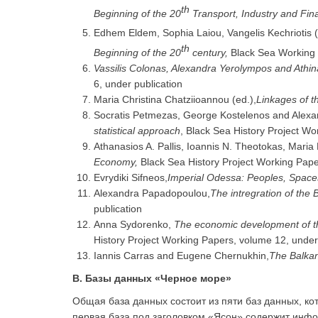
th
Beginning of the 20
Transport, Industry and Fi
Edhem Eldem, Sophia Laiou, Vangelis Kechriotis 
th
Beginning of the 20
century
,
Black Sea Working 
Vassilis Colonas, Alexandra Yerolympos and Athina 
6, under publication
Maria Christina Chatziioannou (ed.),
Linkages of t
Socratis Petmezas, George Kostelenos and Alexan
statistical approach
, Black Sea History Project Wo
Athanasios A. Pallis, Ioannis N. Theotokas, Maria
Economy,
Black Sea History Project Working Pape
Evrydiki Sifneos,
Imperial Odessa: Peoples, Spaces,
Alexandra Papadopoulou,
The intregration of the
publication
Anna Sydorenko,
The economic development of the
History Project Working Papers, volume 12, under
Iannis Carras and Eugene Chernukhin,
The Balkan
В.
Базы данных «Черное море»
Общая база данных состоит из пяти баз данных, к
первая база под заголовком «Ясон» содержит инфо