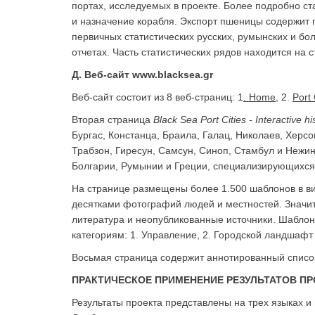
портах, исследуемых в проекте. Более подробно с
и назначение корабля. Экспорт пшеницы содержит 
первичных статистических русских, румынских и бол
отчетах. Часть статистических рядов находится на с
Д.
Веб-сайт www.blacksea.gr
Веб-сайт состоит из 8 веб-страниц: 1
. Η
ome
, 2.
Port 
Вторая страница
Black
Sea
Port
Cities
-
Interactive
hi
Бургас, Констанца, Браила, Галац, Николаев, Херсо
Трабзон, Гиресун, Самсун, Синоп, Стамбул и Нежин 
Болгарии, Румынии и Греции, специализирующихся 
На странице размещены более 1.500 шаблонов в ви
десятками фотографий людей и местностей. Значит
литература и неопубликованные источники. Шаблон
категориям: 1. Управление, 2. Городской ландшафт 
Восьмая страница содержит аннотированный списо
ПРАКТИЧЕСКОЕ ПРИМЕНЕНИЕ РЕЗУЛЬТАТОВ П
Результаты проекта представлены на трех языках 