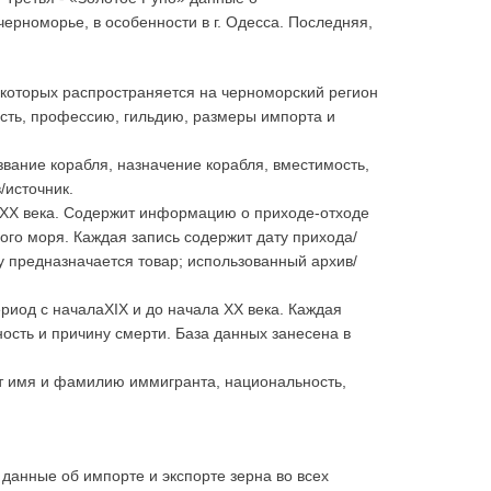
ерноморье, в особенности в г. Одесса. Последняя,
 которых распространяется на черноморский регион
ость, профессию, гильдию, размеры импорта и
звание корабля, назначение корабля, вместимость,
/источник.
а XX века. Содержит информацию о приходе-отходе
ного моря. Каждая запись содержит дату прихода/
му предназначается товар; использованный архив/
ериод с началаXIX и до начала XX века. Каждая
ость и причину смерти. База данных занесена в
ит имя и фамилию иммигранта, национальность,
ие данные об импорте и экспорте зерна во всех