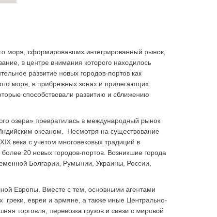
ого моря, сформировавших интегрированный рынок,
вание, в центре внимания которого находилось
тельное развитие новых городов-портов как
ного моря, в прибрежных зонах и прилегающих
которые способствовали развитию и сближению
кого озера» превратилась в международный рынок
Индийским океаном. Несмотря на существование
XIX века с учетом многовековых традиций в
 более 20 новых городов-портов. Возникшие города
еменной Болгарии, Румынии, Украины, России,
ной Европы. Вместе с тем, основными агентами
 греки, евреи и армяне, а также иные Центрально-
яя торговля, перевозка грузов и связи с мировой