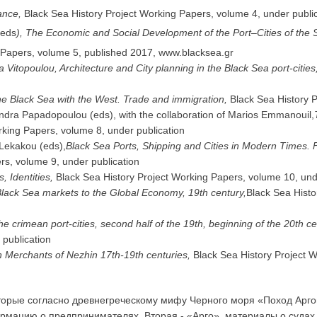
nance,
Black Sea History Project Working Papers, volume 4, under publi
(eds
)
,
The Economic and Social Development of the Port–Cities of the 
Papers, volume 5, published 2017, www.blacksea.gr
Vitopoulou, Architecture and City planning in the Black Sea port-cities
he Black Sea with the West. Trade and immigration,
Black Sea History 
dra Papadopoulou (eds), with the collaboration of Marios Emmanouil,
rking Papers, volume 8, under publication
 Lekakou (eds),
Black Sea Ports, Shipping and Cities in Modern Times. F
rs, volume 9, under publication
 Identities,
Black Sea History Project Working Papers, volume 10, und
 Black Sea markets to the Global Economy, 19th century,
Black Sea Histo
 crimean port-cities, second half of the 19th, beginning of the 20th c
 publication
 Merchants of Nezhin 17th-19th centuries,
Black Sea History Project 
оторые согласно древнегреческому мифу Черного моря «Поход Арг
рмацию о предпринимателях. Вторая - «Арго», материалы о судах.