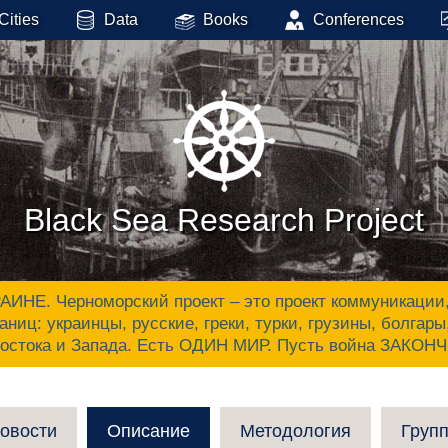
Cities
Data
Books
Conferences
Black Sea Research Project
 Черноморский проект – это проект коммуникации, ак
аниц: украинцы, русские, греки, турки, грузины, болгар
Востока и Запада. Есть ОДИН МИР. Пусть война ЗАКОН
овости
Описание
Методология
Груп