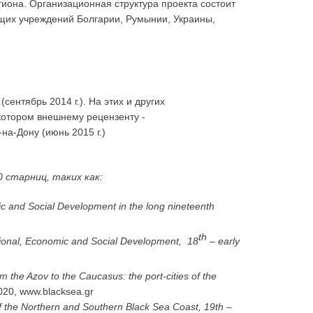
иона. Организационная структура проекта состоит
ующих учреждений Болгарии, Румынии, Украины,
(сентябрь 2014 г.). На этих и других
котором внешнему рецензенту -
-на-Дону (июнь 2015 г.)
0 старниц, таких как:
c and Social Development in the long nineteenth
th
tutional, Economic and Social Development, 18
– early
m the Azov to the Caucasus: the port-cities of the
020, www.blacksea.gr
 the Northern and Southern Black Sea Coast, 19th –