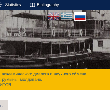
Statistics
Bibliography
адемического диалога и научного обмена,
ы, румыны, молдаване.
ЧИТСЯ
пы