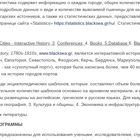
татистика содержит информацию о каждом городе, общее количеств
подробные данные о виде и количестве вывозимой пшеницы для ка
гарских источников, а также из статистических данных, предоставл
транице сайта «Statistics»
https://statistics.blacksea.gr/ru/
. Статисти
Cities - Interactive History, 3
.
Conferences
,
4.
Books 5.
Database
6.
Bl
story, 1780
s-1910
s
,
www.blacksea.gr
, является интерактивной истор
н, Евпатория, Севастополь, Феодосия, Керчь, Бердянск, Мариуполь,
- как «сухопутный порт»), которая была написана более, чем 40 ис
на истории городов-портов.
де энциклопедических шаблонов, которые составляют объем более,
ельное количество шаблонов основано на архивном материале, в
ы размещены на английском, греческом и русском языках. Для ка
и география, 3. Культура и общины, 4. Экономика и инфраструктур
к литературы.
РОГРАММЫ
и предназначены для использования учеными, исследователями, с