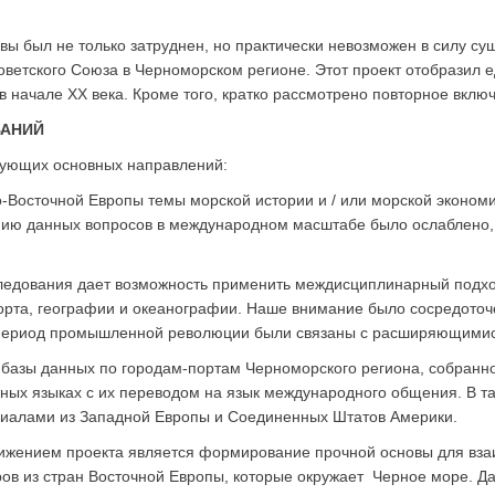
вы был не только затруднен, но практически невозможен в силу с
ветского Союза в Черноморском регионе. Этот проект отобразил е
 начале XX века. Кроме того, кратко рассмотрено повторное вклю
ВАНИЙ
дующих основных направлений:
Восточной Европы темы морской истории и / или морской экономич
ению данных вопросов в международном масштабе было ослаблено,
следования дает возможность применить междисциплинарный подх
порта, географии и океанографии. Наше внимание было сосредоточ
 в период промышленной революции были связаны с расширяющими
базы данных по городам-портам Черноморского региона, собранно
ных языках с их переводом на язык международного общения. В т
риалами из Западной Европы и Соединенных Штатов Америки.
ижением проекта является формирование прочной основы для вза
тров из стран Восточной Европы, которые окружает Черное море.