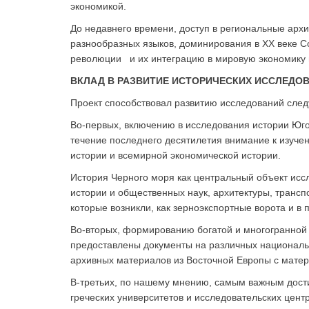
экономикой.
До недавнего времени, доступ в региональные архи
разнообразных языков, доминирования в XX веке Со
революции и их интеграцию в мировую экономику в
ВКЛАД В РАЗВИТИЕ ИСТОРИЧЕСКИХ ИССЛЕДО
Проект способствовал развитию исследований сле
Во-первых, включению в исследования истории Юго-
течение последнего десятилетия внимание к изуч
истории и всемирной экономической истории.
История Черного моря как центральный объект ис
истории и общественных наук, архитектуры, транс
которые возникли, как зерноэкспортные ворота и
Во-вторых, формированию богатой и многогранной 
предоставлены документы на различных националь
архивных материалов из Восточной Европы с мате
В-третьих, по нашему мнению, самым важным дост
греческих университетов и исследовательских цен