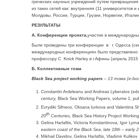
греческих научных учреждений путем превращения 
из таких сетей как: внутренняя (11 университетов
Молдовы, России, Турции, Грузии, Норвегии, Итали
РЕЗУЛЬТАТЫ
A. Конференции проекта,
участие в международны
Были проведены три конференции в: г. Одесса (сентяб
международных конференциях было представлено 1
профессору C. Knick Harley в г.Афины (апрель 2015 
Б.
Коллективные тома
Black
Sea
project
working
papers
–
13
тома (
e-
bo
Constantin Ardeleanu and Andreas Lyberatos (ed
century,
Black Sea Working Papers, volume 1, pu
Evrydiki Sifneos, Oksana Iurkova and Valentina S
th
20
Centuries,
Black Sea History Project Working
Gelina Harlaftis, Victoria Konstantinova, Igor L
eastern coast of the Black Sea, late 18th – early 2
Mikhail Davidov, Gelina Harlaftis, Vladimir Kuliko