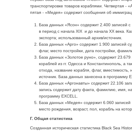
транспортировке товаров кораблями. Четвертая - «
пятая - «Медея» содержит сообщения об иммиграции 
База данных «Ясон» содержит 2.400 записей с
в период с начала XIX и до начала XX века. 
экспорта; использованный архив/источник.
База данных «Арго» содержит 1.900 записей су
флаг, место постройки, дата постройки, фамил
База данных «Золотое руно», содержит 23.679
кораблей из гг. Одесса и Константинополь, а т
отхода, название корабля, флаг, вместимость, 
источник. База данных занесена в программу 
База данных «Аргонавты» содержит 22.106 запи
запись содержит дату факта, фамилию, имя, на
программу EXCELL.
База данных «Медея» содержит 6.060 записей 
место рождения, возраст, пол, корабль на кот
Г. Общая статистика
Созданная историческая статистика Black Sea Histor